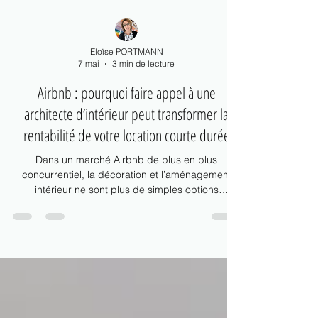
Eloïse PORTMANN
7 mai
3 min de lecture
Airbnb : pourquoi faire appel à une
architecte d’intérieur peut transformer la
rentabilité de votre location courte durée
Dans un marché Airbnb de plus en plus
concurrentiel, la décoration et l’aménagement
intérieur ne sont plus de simples options
esthétiques : ils sont devenus de véritables
leviers de rentabilité. Découvrez pourquoi faire
appel à une architecte d’intérieur permet
d’optimiser l’espace, améliorer l’expérience
voyageur, augmenter le taux de réservation et
créer un logement mémorable qui se démarque