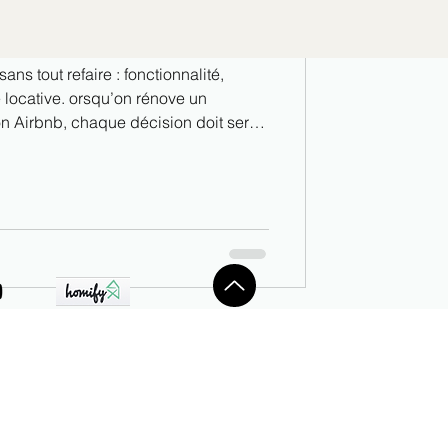
aîtrisé et attractivité locative
ns tout refaire : fonctionnalité,
squ’on rénove un
on Airbnb, chaque décision doit servir
e les voyageurs, 👉 maîtriser le budget,
un rôle clé dans la perception globale