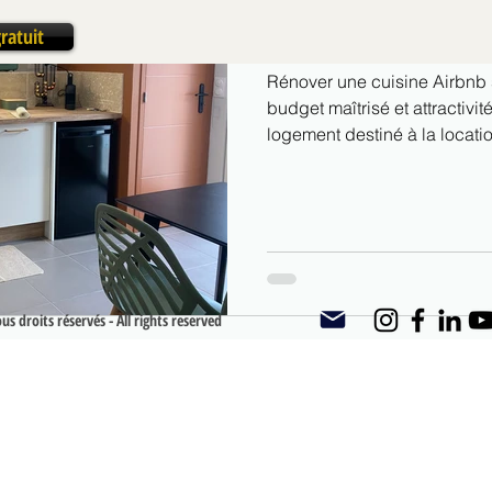
fonctionnalité, budget m
ratuit
Rénover une cuisine Airbnb sa
budget maîtrisé et attractivité locative. or
logement destiné à la locati
un objectif clair : 👉 séduir
👉 optimiser l’existant. La cuisine, même si elle est peu utilisée
sur des séjours courts, joue 
du logement.
s droits réservés - All rights reserved