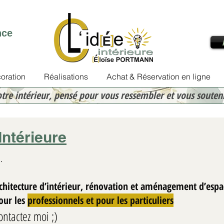
nce
oration
Réalisations
Achat & Réservation en ligne
otre intérieur, pensé pour vous ressembler et vous souten
Intérieure
.
rchitecture d’intérieur, rénovation et aménagement d’espa
Eloïse PORTMANN
Pour les
professionnels et pour les particuliers
30 janv.
2 min de lecture
ontactez moi ;)
Rénover une cuisine Ai