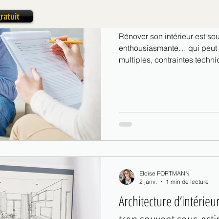
priorités
ratuit
Rénover son intérieur est s
enthousiasmante… qui peut v
multiples, contraintes techni
qui continue : tout se mélange. En tant qu’architecte d’inté
j’accompagne régulièrement
même le début des travaux. P
devrait) être vécue comme un
Eloïse PORTMANN
2 janv.
1 min de lecture
Architecture d’intérieu