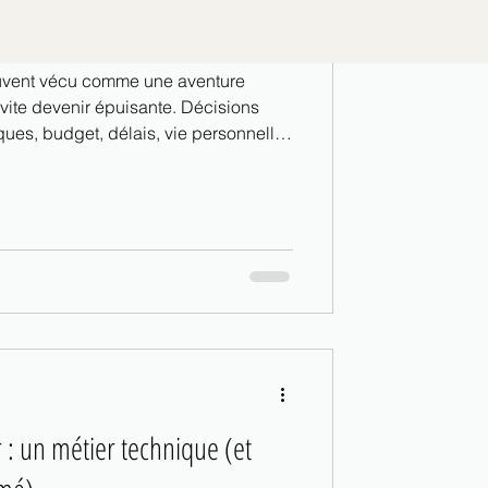
ouvent vécu comme une aventure
ite devenir épuisante. Décisions
ques, budget, délais, vie personnelle
rieur,
 des personnes déjà fatiguées avant
ourtant, une rénovation peut (et
 processus structurant et rassurant.
r : un métier technique (et