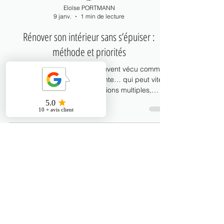
Eloïse PORTMANN
9 janv.
1 min de lecture
Rénover son intérieur sans s’épuiser :
méthode et priorités
Rénover son intérieur est souvent vécu comme
une aventure enthousiasmante… qui peut vite
devenir épuisante. Décisions multiples,
contraintes techniques, budget, délais, vie
personnelle qui continue : tout se mélange. En
tant qu’architecte d’intérieur, j’accompagne
régulièrement des personnes déjà fatiguées
avant même le début des travaux. Pourtant, une
rénovation peut (et devrait) être vécue comme un
processus structurant et rassurant.