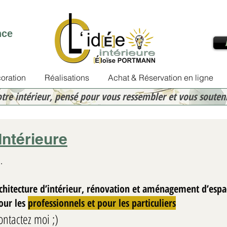
nce
oration
Réalisations
Achat & Réservation en ligne
otre intérieur, pensé pour vous ressembler et vous souten
Intérieure
.
rchitecture d’intérieur, rénovation et aménagement d’espa
Eloïse PORTMANN
Pour les
professionnels et pour les particuliers
30 janv.
2 min de lecture
ontactez moi ;)
Rénover une cuisine Ai