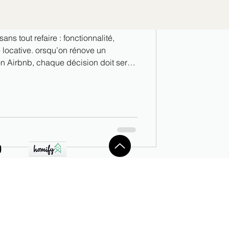
aîtrisé et attractivité locative
ns tout refaire : fonctionnalité,
squ’on rénove un
on Airbnb, chaque décision doit servir
e les voyageurs, 👉 maîtriser le budget,
un rôle clé dans la perception globale