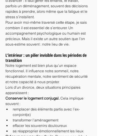
d’avancer : Il faut gérer les enfants, le travail, 
parfois un déménagement, souvent des décisions 
rapides à prendre, alors même que la fatigue et le 
stress s’installent.
Pour avoir moi-même traversé cette étape, je sais 
combien il est essentiel de s’entourer. Un 
accompagnement psychologique ou humain est 
précieux. Mais il existe un autre soutien que l’on 
sous-estime souvent : notre lieu de vie.
L’intérieur : un pilier invisible dans les périodes de 
transition
Notre logement est bien plus qu’un espace 
fonctionnel. Il influence notre sommeil, notre 
récupération mentale, notre sentiment de sécurité 
et notre capacité à nous projeter.
Lors d’un divorce, deux situations principales 
apparaissent :
Conserver le logement conjugal. 
Cela implique 
souvent :
remplacer des éléments partis avec l’ex-
conjoint(e)
transformer l’aménagement
effacer les souvenirs douloureux
se réapproprier émotionnellement les lieux