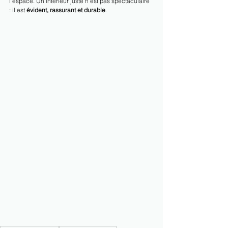
l’espace. Un intérieur juste n’est pas spectaculaire 
: il est 
évident, rassurant et durable
.