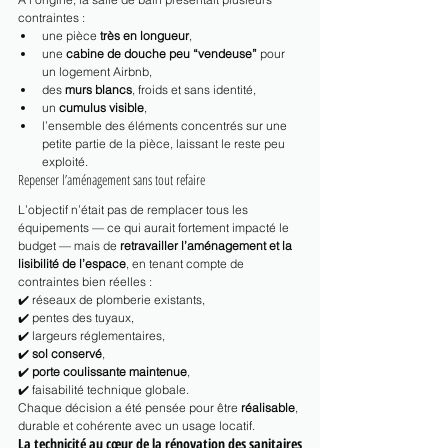
contraintes :
une pièce 
très en longueur
,
une 
cabine de douche peu “vendeuse”
 pour 
un logement Airbnb,
des 
murs blancs
, froids et sans identité,
un 
cumulus visible
,
l’ensemble des éléments concentrés sur une 
petite partie de la pièce, laissant le reste peu 
exploité.
Repenser l’aménagement sans tout refaire
L’objectif n’était pas de remplacer tous les 
équipements — ce qui aurait fortement impacté le 
budget — mais de 
retravailler l’aménagement et la 
lisibilité de l’espace
, en tenant compte de 
contraintes bien réelles :
✔️ réseaux de plomberie existants,
✔️ pentes des tuyaux,
✔️ largeurs réglementaires,
✔️ 
sol conservé
,
✔️ 
porte coulissante maintenue
,
✔️ faisabilité technique globale.
Chaque décision a été pensée pour être 
réalisable
, 
durable et cohérente avec un usage locatif.
La technicité au cœur de la rénovation des sanitaires