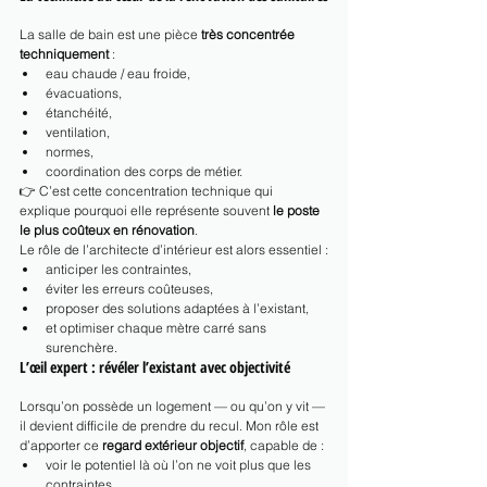
La salle de bain est une pièce 
très concentrée 
techniquement
 :
eau chaude / eau froide,
évacuations,
étanchéité,
ventilation,
normes,
coordination des corps de métier.
👉 C’est cette concentration technique qui 
explique pourquoi elle représente souvent 
le poste 
le plus coûteux en rénovation
.
Le rôle de l’architecte d’intérieur est alors essentiel :
anticiper les contraintes,
éviter les erreurs coûteuses,
proposer des solutions adaptées à l’existant,
et optimiser chaque mètre carré sans 
surenchère.
L’œil expert : révéler l’existant avec objectivité
Lorsqu’on possède un logement — ou qu’on y vit — 
il devient difficile de prendre du recul. Mon rôle est 
d’apporter ce 
regard extérieur objectif
, capable de :
voir le potentiel là où l’on ne voit plus que les 
contraintes,