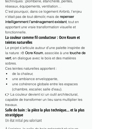
techniques : plomberie, étanchéité, pentes, 
réseaux, équipements, ventilation…
C’est pourquoi, dans ce logement Airbnb, l’enjeu 
n’était pas de tout démolir, mais de 
repenser 
intelligemment l’aménagement existant
, tout en 
apportant une vraie transformation visuelle et 
fonctionnelle.
La couleur comme fil conducteur : Ocre Koum et 
teintes naturelles
Le projet s’articule autour d’une palette inspirée de 
la nature :🎨 
Ocre Koum
, associée à une 
touche de 
vert
, en dialogue avec le bois et des matières 
sobres.
Ces teintes naturelles apportent :
de la chaleur,
une ambiance enveloppante,
une cohérence globale entre les espaces 
(chambre, escalier, salle d’eau).
👉 La couleur devient ici un outil architectural, 
capable de transformer un lieu sans multiplier les 
travaux.
Salle de bain : la pièce la plus technique… et la plus 
stratégique
Un état initial peu valorisant
À l’origine, la salle de bain présentait plusieurs 