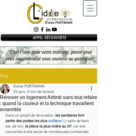
APPEL DÉCOUVERTE
"C'est l'idée pour votre intérieur, pensé pour
vous ressembler et vous soutenir au quotidien"
Post
Eloïse PORTMANN
23 janv.
2 min de lecture
Rénover un logement Airbnb sans tout refaire
: quand la couleur et la technique travaillent
ensemble
Dans un projet de rénovation, 
les sanitaires font 
partie des postes les plus 
coûteux
.La
 salle de bain 
est, de loin, 
la pièce la plus chère au m²
, car elle 
concentre à elle seule de nombreuses contraintes 