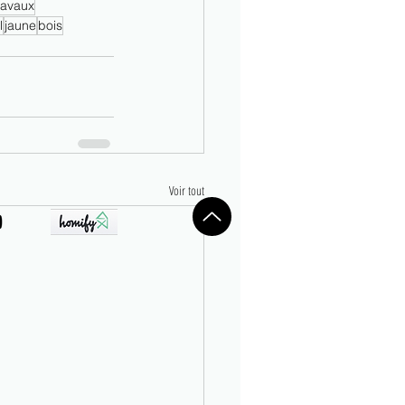
travaux
l
jaune
bois
Voir tout