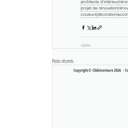
architecte d’intérieur
réno
projet de rénovation
rénov
couleurs
décoration
acco
Posts récents
Copyright© Clidinterieure 2026 - Tou