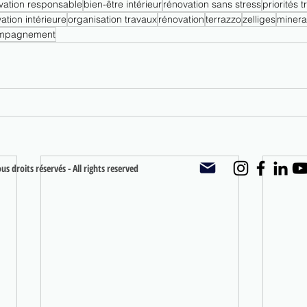
vation responsable
bien-être intérieur
rénovation sans stress
priorités 
ation intérieure
organisation travaux
rénovation
terrazzo
zelliges
minera
mpagnement
s droits réservés - All rights reserved