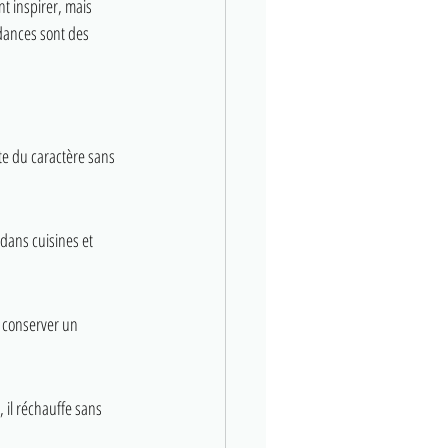
t inspirer, mais 
ndances sont des 
te du caractère sans 
 dans cuisines et 
 conserver un 
, il réchauffe sans 