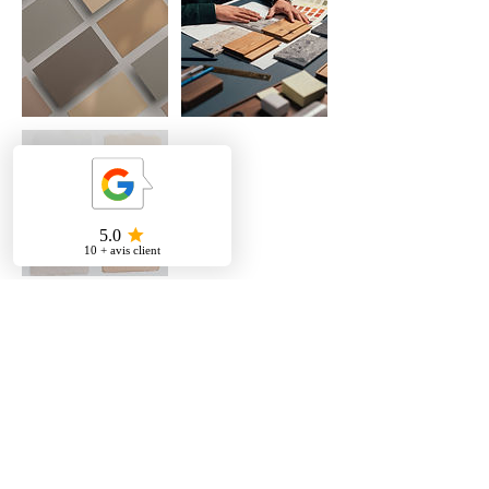
Politique d'annulation
Nous demandons à tous nos clients de
nous prévenir au moins 48 heures à
l'avance en cas d'annulation ou de
report d'un rendez-vous. Si vous ne
vous présentez pas ou si vous annulez
le rendez-vous en dehors de ce délai,