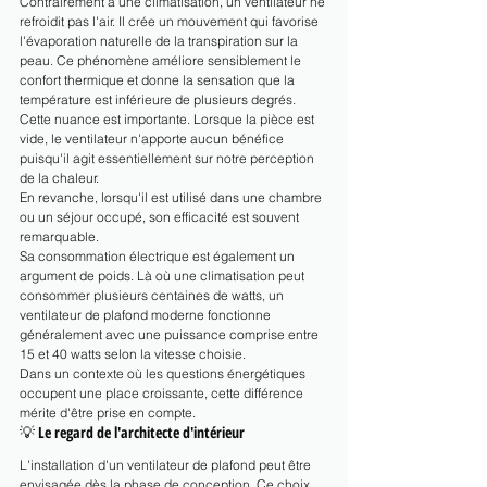
Contrairement à une climatisation, un ventilateur ne 
refroidit pas l'air. Il crée un mouvement qui favorise 
l'évaporation naturelle de la transpiration sur la 
peau. Ce phénomène améliore sensiblement le 
confort thermique et donne la sensation que la 
température est inférieure de plusieurs degrés.
Cette nuance est importante. Lorsque la pièce est 
vide, le ventilateur n'apporte aucun bénéfice 
puisqu'il agit essentiellement sur notre perception 
de la chaleur.
En revanche, lorsqu'il est utilisé dans une chambre 
ou un séjour occupé, son efficacité est souvent 
remarquable.
Sa consommation électrique est également un 
argument de poids. Là où une climatisation peut 
consommer plusieurs centaines de watts, un 
ventilateur de plafond moderne fonctionne 
généralement avec une puissance comprise entre 
15 et 40 watts selon la vitesse choisie.
Dans un contexte où les questions énergétiques 
occupent une place croissante, cette différence 
mérite d'être prise en compte.
💡 
Le regard de l'architecte d'intérieur
L'installation d'un ventilateur de plafond peut être 
envisagée dès la phase de conception. Ce choix 