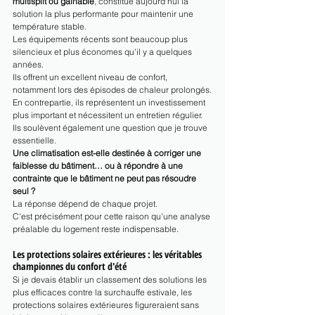
multisplit ou gainable
, constitue aujourd'hui la 
solution la plus performante pour maintenir une 
température stable.
Les équipements récents sont beaucoup plus 
silencieux et plus économes qu'il y a quelques 
années.
Ils offrent un excellent niveau de confort, 
notamment lors des épisodes de chaleur prolongés.
En contrepartie, ils représentent un investissement 
plus important et nécessitent un entretien régulier.
Ils soulèvent également une question que je trouve 
essentielle.
Une climatisation est-elle destinée à corriger une 
faiblesse du bâtiment… ou à répondre à une 
contrainte que le bâtiment ne peut pas résoudre 
seul ?
La réponse dépend de chaque projet.
C'est précisément pour cette raison qu'une analyse 
préalable du logement reste indispensable.
Les protections solaires extérieures : les véritables 
championnes du confort d'été
Si je devais établir un classement des solutions les 
plus efficaces contre la surchauffe estivale, les 
protections solaires extérieures figureraient sans 