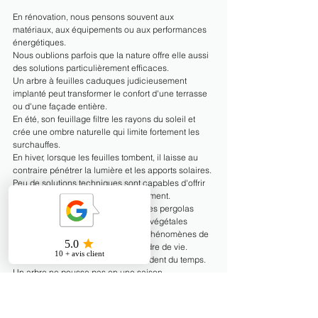
En rénovation, nous pensons souvent aux 
matériaux, aux équipements ou aux performances 
énergétiques.
Nous oublions parfois que la nature offre elle aussi 
des solutions particulièrement efficaces.
Un arbre à feuilles caduques judicieusement 
implanté peut transformer le confort d'une terrasse 
ou d'une façade entière.
En été, son feuillage filtre les rayons du soleil et 
crée une ombre naturelle qui limite fortement les 
surchauffes.
En hiver, lorsque les feuilles tombent, il laisse au 
contraire pénétrer la lumière et les apports solaires.
Peu de solutions techniques sont capables d'offrir 
une telle intelligence de fonctionnement.
Les plantes grimpantes, les haies, les pergolas 
végétalisées ou encore les toitures végétales 
participent également à limiter les phénomènes de 
surchauffe tout en améliorant le cadre de vie.
Bien entendu, ces solutions demandent du temps. 
Un arbre ne pousse pas en une saison.
Mais lorsqu'elles sont intégrées dès la conception 
d'un projet de rénovation ou de construction, elles 
constituent souvent un investissement aussi 