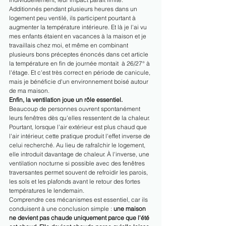
Additionnés pendant plusieurs heures dans un 
logement peu ventilé, ils participent pourtant à 
augmenter la température intérieure. Et là je l'ai vu 
mes enfants étaient en vacances à la maison et je 
travaillais chez moi, et même en combinant 
plusieurs bons préceptes énoncés dans cet article 
la température en fin de journée montait  à 26/27° à 
l'étage. Et c'est très correct en période de canicule, 
mais je bénéficie d'un environnement boisé autour 
de ma maison.
Enfin, la ventilation joue un rôle essentiel.
Beaucoup de personnes ouvrent spontanément 
leurs fenêtres dès qu'elles ressentent de la chaleur. 
Pourtant, lorsque l'air extérieur est plus chaud que 
l'air intérieur, cette pratique produit l'effet inverse de 
celui recherché. Au lieu de rafraîchir le logement, 
elle introduit davantage de chaleur. À l'inverse, une 
ventilation nocturne si possible avec des fenêtres 
traversantes permet souvent de refroidir les parois, 
les sols et les plafonds avant le retour des fortes 
températures le lendemain.
Comprendre ces mécanismes est essentiel, car ils 
conduisent à une conclusion simple : 
une maison 
ne devient pas chaude uniquement parce que l'été 