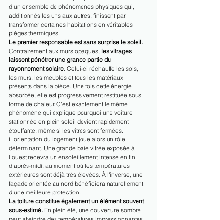
d'un ensemble de phénomènes physiques qui, 
additionnés les uns aux autres, finissent par 
transformer certaines habitations en véritables 
pièges thermiques.
Le premier responsable est sans surprise le soleil.
Contrairement aux murs opaques, 
les vitrages 
laissent pénétrer une grande partie du 
rayonnement solaire.
 Celui-ci réchauffe les sols, 
les murs, les meubles et tous les matériaux 
présents dans la pièce. Une fois cette énergie 
absorbée, elle est progressivement restituée sous 
forme de chaleur. C'est exactement le même 
phénomène qui explique pourquoi une voiture 
stationnée en plein soleil devient rapidement 
étouffante, même si les vitres sont fermées.
L'orientation du logement joue alors un rôle 
déterminant. Une grande baie vitrée exposée à 
l'ouest recevra un ensoleillement intense en fin 
d'après-midi, au moment où les températures 
extérieures sont déjà très élevées. À l'inverse, une 
façade orientée au nord bénéficiera naturellement 
d'une meilleure protection.
La toiture constitue également un élément souvent 
sous-estimé.
 En plein été, une couverture sombre 
peut atteindre des températures impressionnantes. 