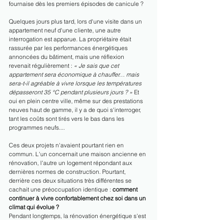
fournaise dès les premiers épisodes de canicule ?
Quelques jours plus tard, lors d'une visite dans un 
appartement neuf d'une cliente, une autre 
interrogation est apparue. La propriétaire était 
rassurée par les performances énergétiques 
annoncées du bâtiment, mais une réflexion 
revenait régulièrement : 
« Je sais que cet 
appartement sera économique à chauffer… mais 
sera-t-il agréable à vivre lorsque les températures 
dépasseront 35 °C pendant plusieurs jours ? » 
Et 
oui en plein centre ville, même sur des prestations 
neuves haut de gamme, il y a de quoi s'interroger, 
tant les coûts sont tirés vers le bas dans les 
programmes neufs....
Ces deux projets n'avaient pourtant rien en 
commun. L'un concernait une maison ancienne en 
rénovation, l'autre un logement répondant aux 
dernières normes de construction. Pourtant, 
derrière ces deux situations très différentes se 
cachait une préoccupation identique : 
comment 
continuer à vivre confortablement chez soi dans un 
climat qui évolue ?
Pendant longtemps, la rénovation énergétique s'est 