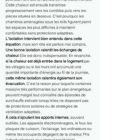
Cette chaleur est ensuite transmise 
progressivement vers les combles puis vers les 
pièces situées en dessous. C'est pourquoi les 
chambres aménagées sous les toits figurent parmi 
les espaces les plus difficiles à maintenir 
confortables sans protections adaptées.
L'isolation intervient bien entendu dans cette 
équation
, mais son rôle est parfois mal compris. 
Une bonne isolation ralentit les échanges de 
chaleur.
 Elle est donc indispensable. En revanche, 
si la chaleur est déjà entrée dans le logement
 par 
les vitrages ou si les murs ont accumulé une 
quantité importante d'énergie au fil de la journée, 
cette même isolation ralentira également son 
évacuation.
 C'est la raison pour laquelle certaines 
maisons très performantes sur le plan énergétique 
peuvent malgré tout connaître des épisodes de 
surchauffe estivale lorsqu'elles ne disposent pas 
de protections solaires ou de stratégies de 
ventilation adaptées.
À cela s'ajoutent les apports internes
, souvent 
oubliés. Les appareils électroménagers, le four, les 
plaques de cuisson, l'éclairage, les ordinateurs ou 
même les occupants dégagent de la chaleur. Pris 
individuellement, leur impact paraît limité. 