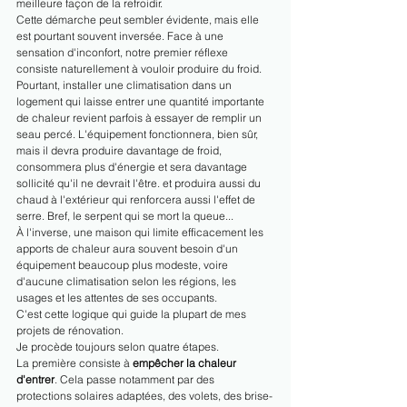
meilleure façon de la refroidir.
Cette démarche peut sembler évidente, mais elle 
est pourtant souvent inversée. Face à une 
sensation d'inconfort, notre premier réflexe 
consiste naturellement à vouloir produire du froid. 
Pourtant, installer une climatisation dans un 
logement qui laisse entrer une quantité importante 
de chaleur revient parfois à essayer de remplir un 
seau percé. L'équipement fonctionnera, bien sûr, 
mais il devra produire davantage de froid, 
consommera plus d'énergie et sera davantage 
sollicité qu'il ne devrait l'être. et produira aussi du 
chaud à l'extérieur qui renforcera aussi l'effet de 
serre. Bref, le serpent qui se mort la queue...
À l'inverse, une maison qui limite efficacement les 
apports de chaleur aura souvent besoin d'un 
équipement beaucoup plus modeste, voire 
d'aucune climatisation selon les régions, les 
usages et les attentes de ses occupants.
C'est cette logique qui guide la plupart de mes 
projets de rénovation.
Je procède toujours selon quatre étapes.
La première consiste à 
empêcher la chaleur 
d'entrer
. Cela passe notamment par des 
protections solaires adaptées, des volets, des brise-