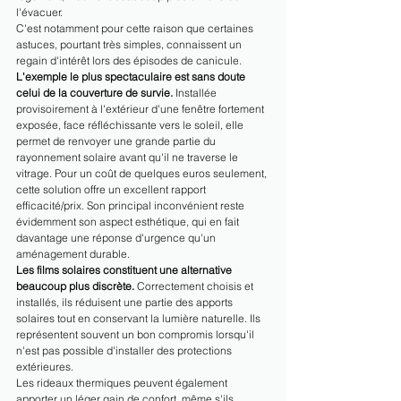
l'évacuer.
C'est notamment pour cette raison que certaines 
astuces, pourtant très simples, connaissent un 
regain d'intérêt lors des épisodes de canicule.
L'exemple le plus spectaculaire est sans doute 
celui de la couverture de survie.
 Installée 
provisoirement à l'extérieur d'une fenêtre fortement 
exposée, face réfléchissante vers le soleil, elle 
permet de renvoyer une grande partie du 
rayonnement solaire avant qu'il ne traverse le 
vitrage. Pour un coût de quelques euros seulement, 
cette solution offre un excellent rapport 
efficacité/prix. Son principal inconvénient reste 
évidemment son aspect esthétique, qui en fait 
davantage une réponse d'urgence qu'un 
aménagement durable.
Les films solaires constituent une alternative 
beaucoup plus discrète.
 Correctement choisis et 
installés, ils réduisent une partie des apports 
solaires tout en conservant la lumière naturelle. Ils 
représentent souvent un bon compromis lorsqu'il 
n'est pas possible d'installer des protections 
extérieures.
Les rideaux thermiques peuvent également 
apporter un léger gain de confort, même s'ils 