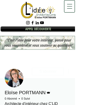
APPEL DÉCOUVERTE
"C'est l'idée pour votre intérieur, pensé pour
vous ressembler et vous soutenir au quotidien"
Plus d'actions
S'abonner
Administrateur
Eloïse PORTMANN
0 Abonné
0 Suivi
Architecte d'intérieur chez C'LID