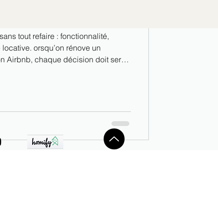
aîtrisé et attractivité locative
ns tout refaire : fonctionnalité,
squ’on rénove un
on Airbnb, chaque décision doit servir
e les voyageurs, 👉 maîtriser le budget,
un rôle clé dans la perception globale