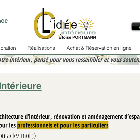
nce
oration
Réalisations
Achat & Réservation en ligne
otre intérieur, pensé pour vous ressembler et vous souten
Intérieure
.
rchitecture d’intérieur, rénovation et aménagement d’espa
Eloïse PORTMANN
Pour les
professionnels et pour les particuliers
30 janv.
2 min de lecture
ontactez moi ;)
Rénover une cuisine Ai