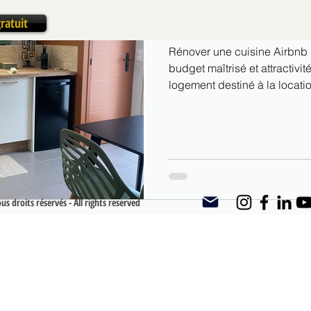
fonctionnalité, budget m
ratuit
Rénover une cuisine Airbnb sa
budget maîtrisé et attractivité locative. or
logement destiné à la locati
un objectif clair : 👉 séduir
👉 optimiser l’existant. La cuisine, même si elle est peu utilisée
sur des séjours courts, joue 
du logement.
s droits réservés - All rights reserved