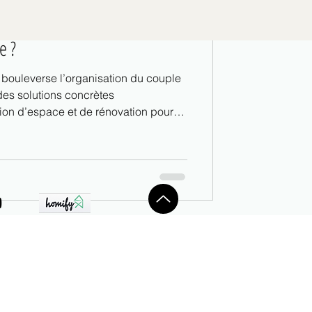
ereinement et lui créer une
e ?
t bouleverse l’organisation du couple
des solutions concrètes
on d’espace et de rénovation pour
ionnelle et un cocon familial
rieur dans l’Ouest lyonnais, je vous
ueillir au mieux ce petit bébé. Je
us accompagne dans ce changement