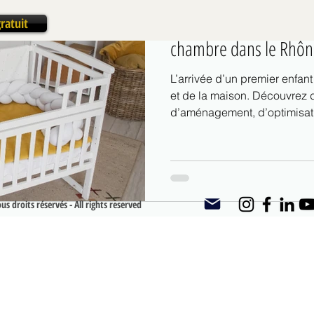
pour accueillir bébé s
ratuit
chambre dans le Rhôn
L’arrivée d’un premier enfan
et de la maison. Découvrez 
d’aménagement, d’optimisati
créer une chambre bébé fonct
sécurisant. Architecte d’inté
donne quelques clés pour acc
suis près de Lyon et je vo
de vie
s droits réservés - All rights reserved