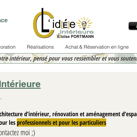
nce
oration
Réalisations
Achat & Réservation en ligne
otre intérieur, pensé pour vous ressembler et vous souten
Intérieure
.
rchitecture d’intérieur, rénovation et aménagement d’espa
Eloïse PORTMANN
Pour les
professionnels et pour les particuliers
3 mars
3 min de lecture
ontactez moi ;)
Premier enfant : comm