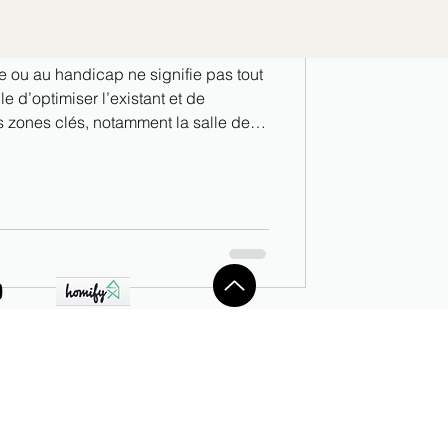
vre chez soi
 ou au handicap ne signifie pas tout
le d’optimiser l’existant et de
es zones clés, notamment la salle de
e et la plus coûteuse au m². Douche
-chute, ergonomie : aujourd’hui,
peuvent parfaitement cohabiter pour
et sérénité au quotidien.