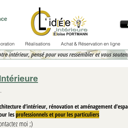
nce
oration
Réalisations
Achat & Réservation en ligne
otre intérieur, pensé pour vous ressembler et vous souten
Intérieure
.
rchitecture d’intérieur, rénovation et aménagement d’espa
Eloïse PORTMANN
Pour les
professionnels et pour les particuliers
9 févr.
2 min de lecture
ontactez moi ;)
Adapter son logement à