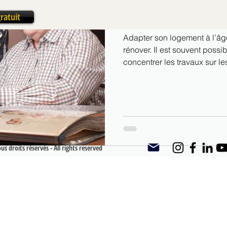
anticiper pour mieux vi
ratuit
Adapter son logement à l’âge
rénover. Il est souvent possib
concentrer les travaux sur l
bain, pièce la plus techniqu
accessible, sécurisation anti
accessibilité et esthétique 
préserver autonomie, confort 
s droits réservés - All rights reserved